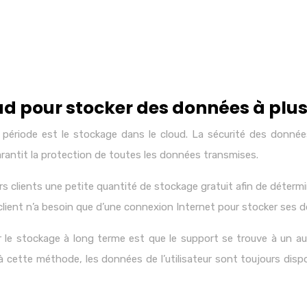
loud pour stocker des données à plu
ériode est le stockage dans le cloud. La sécurité des données
arantit la protection de toutes les données transmises.
urs clients une petite quantité de stockage gratuit afin de détermi
lient n’a besoin que d’une connexion Internet pour stocker ses d
le stockage à long terme est que le support se trouve à un aut
âce à cette méthode, les données de l’utilisateur sont toujours di