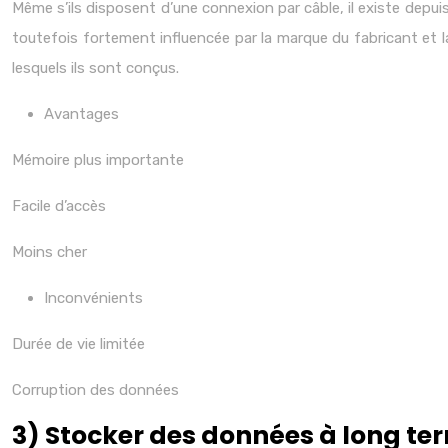
Même s’ils disposent d’une connexion par câble, il existe depui
toutefois fortement influencée par la marque du fabricant et l
lesquels ils sont conçus.
Avantages
Mémoire plus importante
Facile d’accès
Moins cher
Inconvénients
Durée de vie limitée
Corruption des données
3) Stocker des données à long te