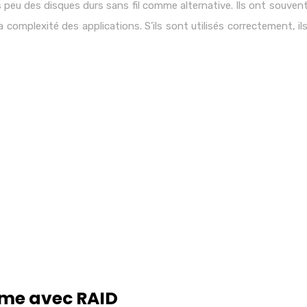
s peu des disques durs sans fil comme alternative. Ils ont souvent
a complexité des applications. S’ils sont utilisés correctement, 
rme avec RAID